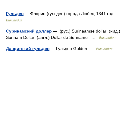
Гульден
— Флорин (гульден) города Любек, 1341 год …
Википедия
Суринамский доллар
— (рус.) Surinaamse dollar (нид.)
Surinam Dollar (англ.) Dollar de Suriname …
Википедия
Данцигский гульден
— Гульден Gulden …
Википедия